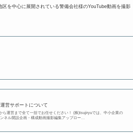
区を中心に展開されている警備会社様のYouTube動画を撮影
影／運営サポートについて
設から運営まで全て一括でお任せください！ (株)tsujiryuでは、中小企業の
 チャンネル開設企画・構成動画撮影編集アップロー…