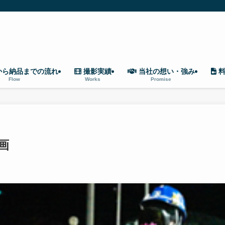
から納品までの流れ
撮影実績
当社の想い・強み
料
Flow
Works
Promise
画